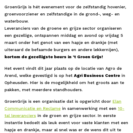
GroenGrijs is hét evenement voor de zelfstandig hovenier,
groenvoorziener en zelfstandige in de grond-, weg- en
waterbouw.
Leveranciers van de groene en grijze sector organiseren
een gezellige, ontspannen middag en avond op vrijdag 5
maart onder het genot van een hapje en drankje (met
uiteraard de befaamde burgers en andere lekkernijen),
kortom de gezelligste beurs in ’t Groen Grijs!
Het event vindt dit jaar plaats op de locatie van Agro de
Arend, welke gevestigd is op het
Agri Business Centre
in
Opheusden. Hier is de mogelijkheid om het groots aan te
pakken, met meerdere standhouders.
GroenGrijs is een organisatie dat is opgericht door
Elan
Communicatie en Reclame
in samenwerking met een
10-
tal leveranciers
in de groen en grijze sector. In eerste
instantie bedoelt als leuk event voor vaste klanten met een
hapje en drankje, maar al snel was er de wens dit uit te