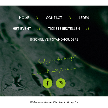
Home
Contact
Leden
Het event
Tickets bestellen
Inschrijven standhouders
Blijf op de hoogte
van het laatste nieuws
Website realisatie:
Elan Media Group BV